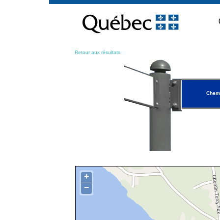
Passer
au
contenu
Retour aux résultats
Chemi
+
−