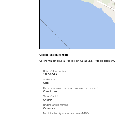
Origine et signification
Ce chemin est situé à Pontiac, en Outaouais. Plus précisément,
Date d'officialisation
1996-03-29
Spécifique
Oies
Générique (avec ou sans particules de liaison)
Chemin des
Type d'entité
Chemin
Région administrative
Outaouais
Municipalité régionale de comté (MRC)