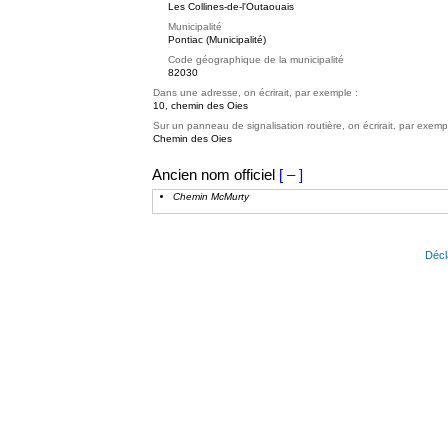
Les Collines-de-l'Outaouais
Municipalité
Pontiac (Municipalité)
Code géographique de la municipalité
82030
Dans une adresse, on écrirait, par exemple :
10, chemin des Oies
Sur un panneau de signalisation routière, on écrirait, par exemp
Chemin des Oies
Ancien nom officiel
[ – ]
Chemin McMurty
Décl