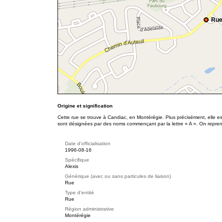
Rue
Origine et signification
Cette rue se trouve à Candiac, en Montérégie. Plus précisément, elle e
sont désignées par des noms commençant par la lettre « A ». On repren
Date d'officialisation
1996-08-16
Spécifique
Alexis
Générique (avec ou sans particules de liaison)
Rue
Type d'entité
Rue
Région administrative
Montérégie