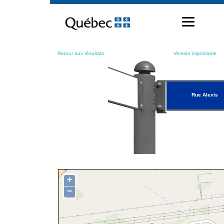
Passer
au
contenu
Retour aux résultats
Version imprimable
Rue Alexis
+
−