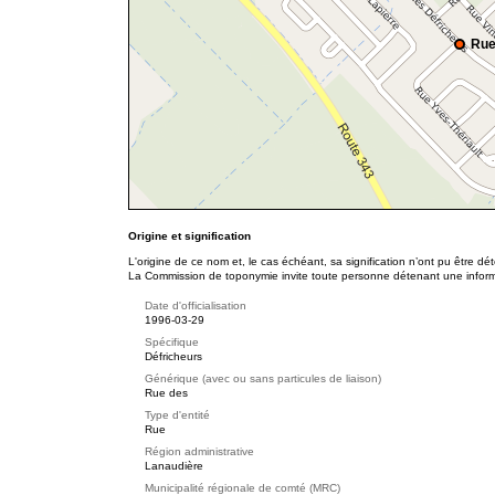
Rue
Origine et signification
L'origine de ce nom et, le cas échéant, sa signification n’ont pu être d
La Commission de toponymie invite toute personne détenant une informat
Date d'officialisation
1996-03-29
Spécifique
Défricheurs
Générique (avec ou sans particules de liaison)
Rue des
Type d'entité
Rue
Région administrative
Lanaudière
Municipalité régionale de comté (MRC)