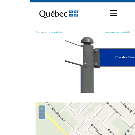
Passer
au
contenu
Retour aux résultats
Version imprimable
Rue des Défr
+
−