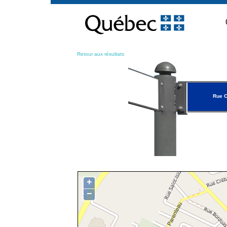
Passer
au
contenu
Retour aux résultats
Rue C
+
−