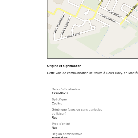
Origine et signification
Cette voie de communication se trouve à Sorel-Tracy, en Montér
Date d'officialisation
1996-06-07
Spécifique
Codling
Générique (avec ou sans particules
de liaison)
Rue
Type d'entité
Rue
Région administrative
Montérégie