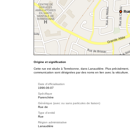
Rue
Origine et signification
Cette rue est située à Terrebonne, dans Lanaudière. Plus précisément, 
communication sont désignées par des noms en lien avec la viticulture.
Date d'officialisation
1996-06-07
Spécifique
Parenchère
Générique (avec ou sans particules de liaison)
Rue de
Type d'entité
Rue
Région administrative
Lanaudière