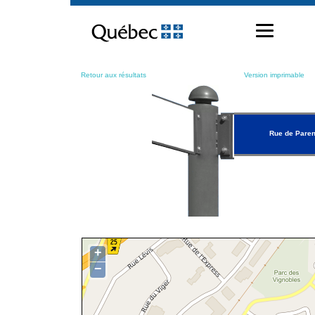
Passer
au
contenu
Retour aux résultats
Version imprimable
Rue de Pare
+
−