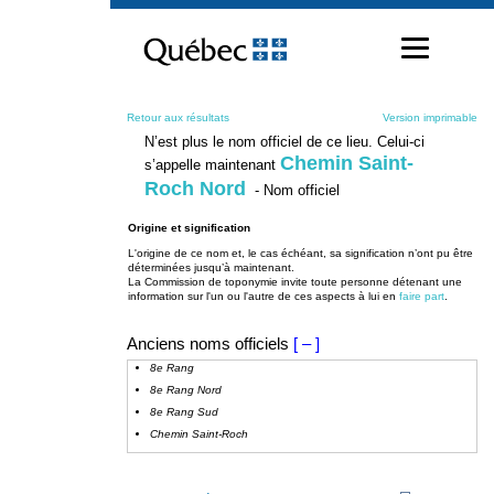
Passer
au
contenu
Retour aux résultats
Version imprimable
N’est plus le nom officiel de ce lieu. Celui-ci
Chemin Saint-
s’appelle maintenant
Roch Nord
- Nom officiel
Origine et signification
L'origine de ce nom et, le cas échéant, sa signification n’ont pu être
déterminées jusqu’à maintenant.
La Commission de toponymie invite toute personne détenant une
information sur l'un ou l'autre de ces aspects à lui en
faire part
.
Anciens noms officiels
[ – ]
8e Rang
8e Rang Nord
8e Rang Sud
Chemin Saint-Roch