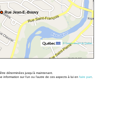
Rue Jean-E.-Bouvy
© Gouvernement du Québec
u être déterminées jusqu’à maintenant.
information sur l'un ou l'autre de ces aspects à lui en
faire part
.