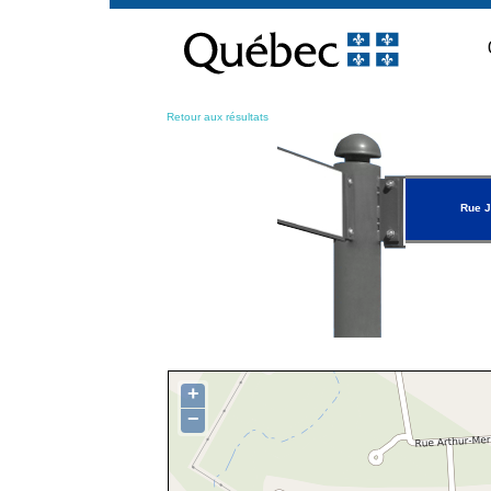
Passer
au
contenu
Retour aux résultats
Rue J
+
−