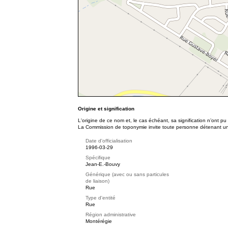
Origine et signification
L'origine de ce nom et, le cas échéant, sa signification n’ont p
La Commission de toponymie invite toute personne détenant une 
Date d'officialisation
1996-03-29
Spécifique
Jean-E.-Bouvy
Générique (avec ou sans particules
de liaison)
Rue
Type d'entité
Rue
Région administrative
Montérégie