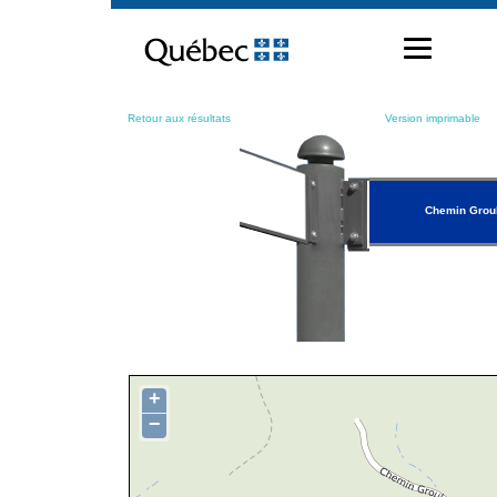
Passer
au
contenu
Retour aux résultats
Version imprimable
Chemin Grou
+
−