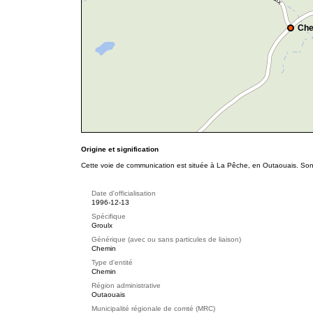
Che
Origine et signification
Cette voie de communication est située à La Pêche, en Outaouais. Son 
Date d'officialisation
1996-12-13
Spécifique
Groulx
Générique (avec ou sans particules de liaison)
Chemin
Type d'entité
Chemin
Région administrative
Outaouais
Municipalité régionale de comté (MRC)