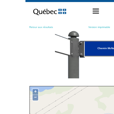
Passer
au
contenu
Retour aux résultats
Version imprimable
Chemin McNa
+
−