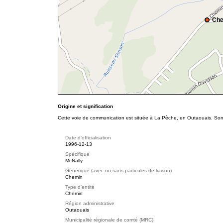
Che
Origine et signification
Cette voie de communication est située à La Pêche, en Outaouais. Son 
Date d'officialisation
1996-12-13
Spécifique
McNally
Générique (avec ou sans particules de liaison)
Chemin
Type d'entité
Chemin
Région administrative
Outaouais
Municipalité régionale de comté (MRC)