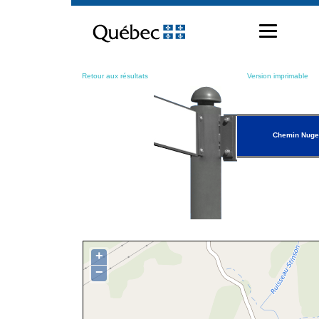
Passer
au
contenu
Retour aux résultats
Version imprimable
Chemin Nuge
+
−