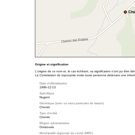
Che
Origine et signification
L'origine de ce nom et, le cas échéant, sa signification n’ont pu être d
La Commission de toponymie invite toute personne détenant une informat
Date d'officialisation
1996-12-13
Spécifique
Nugent
Générique (avec ou sans particules de liaison)
Chemin
Type d'entité
Chemin
Région administrative
Outaouais
Municipalité régionale de comté (MRC)