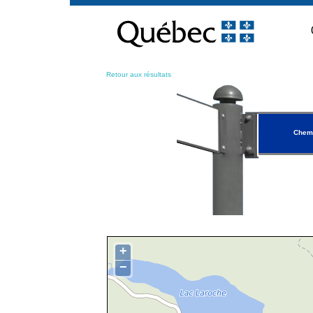
Passer
au
contenu
Retour aux résultats
Chemi
+
−