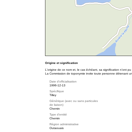
Origine et signification
L'origine de ce nom et, le cas échéant, sa signification n’ont p
La Commission de toponymie invite toute personne détenant une 
Date d'officialisation
1996-12-13
Spécifique
Tilley
Générique (avec ou sans particules
de liaison)
Chemin
Type d'entité
Chemin
Région administrative
Outaouais