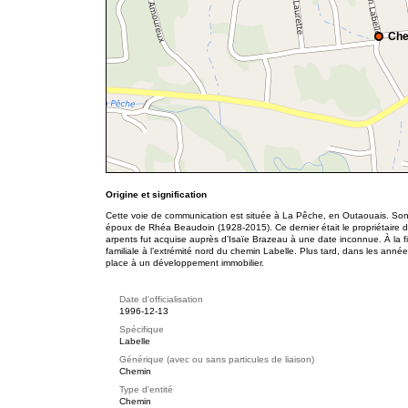
Che
Origine et signification
Cette voie de communication est située à La Pêche, en Outaouais. Son
époux de Rhéa Beaudoin (1928-2015). Ce dernier était le propriétaire de 
arpents fut acquise auprès d’Isaïe Brazeau à une date inconnue. À la f
familiale à l’extrémité nord du chemin Labelle. Plus tard, dans les année
place à un développement immobilier.
Date d'officialisation
1996-12-13
Spécifique
Labelle
Générique (avec ou sans particules de liaison)
Chemin
Type d'entité
Chemin