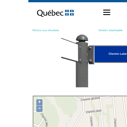
Passer
au
contenu
Retour aux résultats
Version imprimable
Chemin Labe
+
−