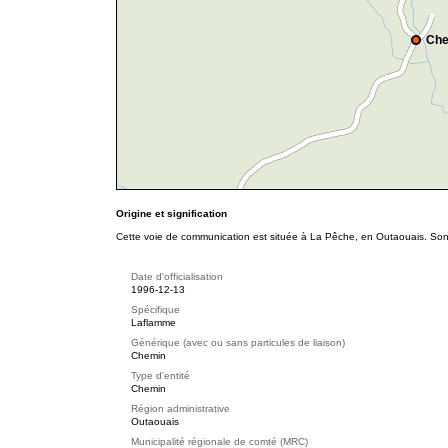
Che
Origine et signification
Cette voie de communication est située à La Pêche, en Outaouais. Son 
Date d'officialisation
1996-12-13
Spécifique
Laflamme
Générique (avec ou sans particules de liaison)
Chemin
Type d'entité
Chemin
Région administrative
Outaouais
Municipalité régionale de comté (MRC)