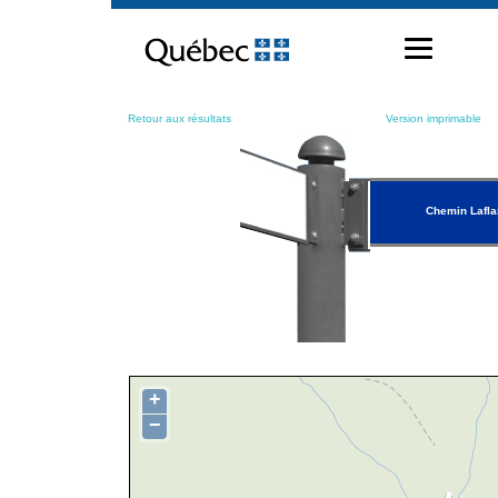
Passer
au
contenu
Retour aux résultats
Version imprimable
Chemin Lafl
+
−