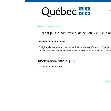
Passer
au
contenu
Retour aux résultats
N’est plus le nom officiel de ce lieu. Celui-ci s
Origine et signification
L'origine de ce nom et, le cas échéant, sa signification n’ont p
La Commission de toponymie invite toute personne détenant une 
Ancien nom officiel
[ – ]
Rue Saint-Martin
Décl