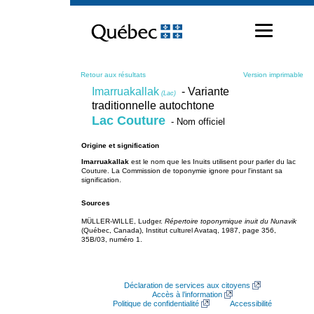
Passer
au
contenu
Retour aux résultats
Version imprimable
Imarruakallak
- Variante
(Lac)
traditionnelle autochtone
Lac Couture
- Nom officiel
Origine et signification
Imarruakallak
est le nom que les Inuits utilisent pour parler du lac
Couture. La Commission de toponymie ignore pour l'instant sa
signification.
Sources
MÜLLER-WILLE, Ludger.
Répertoire toponymique inuit du Nunavik
(Québec, Canada), Institut culturel Avataq, 1987, page 356,
35B/03, numéro 1.
Déclaration de services aux citoyens
Accès à l’information
Politique de confidentialité
Accessibilité