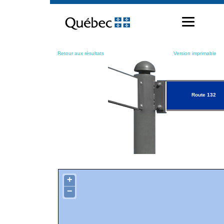
Passer
au
contenu
Retour aux résultats
Version imprimable
Route 132
+
−