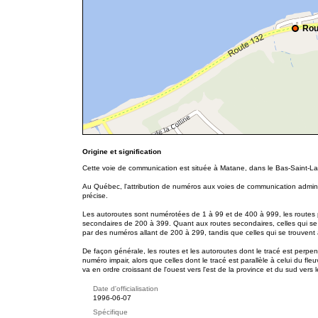
Rou
Origine et signification
Cette voie de communication est située à Matane, dans le Bas-Saint-L
Au Québec, l'attribution de numéros aux voies de communication adminis
précise.
Les autoroutes sont numérotées de 1 à 99 et de 400 à 999, les routes p
secondaires de 200 à 399. Quant aux routes secondaires, celles qui se
par des numéros allant de 200 à 299, tandis que celles qui se trouvent
De façon générale, les routes et les autoroutes dont le tracé est perpe
numéro impair, alors que celles dont le tracé est parallèle à celui du f
va en ordre croissant de l'ouest vers l'est de la province et du sud vers 
Date d'officialisation
1996-06-07
Spécifique