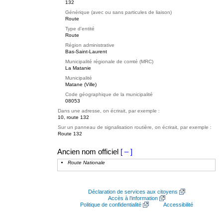
132
Générique (avec ou sans particules de liaison)
Route
Type d'entité
Route
Région administrative
Bas-Saint-Laurent
Municipalité régionale de comté (MRC)
La Matanie
Municipalité
Matane (Ville)
Code géographique de la municipalité
08053
Dans une adresse, on écrirait, par exemple :
10, route 132
Sur un panneau de signalisation routière, on écrirait, par exemple :
Route 132
Ancien nom officiel
[ – ]
Route Nationale
Déclaration de services aux citoyens
Accès à l’information
Politique de confidentialité
Accessibilité