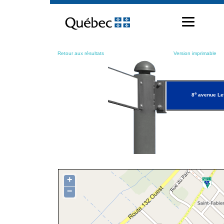
Passer
au
contenu
Retour aux résultats
Version imprimable
e
8
avenue Le
+
−