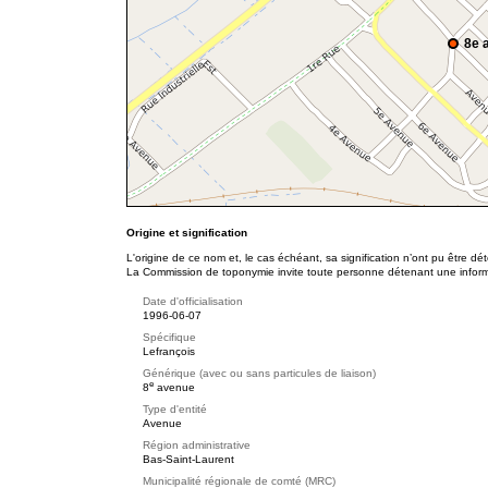
8e 
Origine et signification
L'origine de ce nom et, le cas échéant, sa signification n’ont pu être d
La Commission de toponymie invite toute personne détenant une informat
Date d'officialisation
1996-06-07
Spécifique
Lefrançois
Générique (avec ou sans particules de liaison)
e
8
avenue
Type d'entité
Avenue
Région administrative
Bas-Saint-Laurent
Municipalité régionale de comté (MRC)