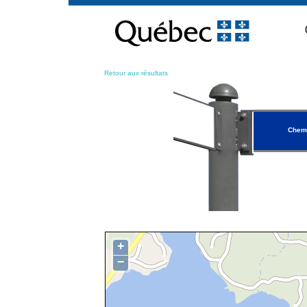
Passer
au
contenu
Retour aux résultats
Chem
+
−