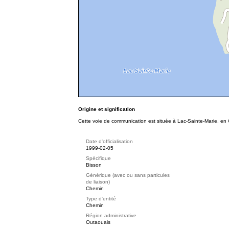
Origine et signification
Cette voie de communication est située à Lac-Sainte-Marie, en 
Date d'officialisation
1999-02-05
Spécifique
Bisson
Générique (avec ou sans particules
de liaison)
Chemin
Type d'entité
Chemin
Région administrative
Outaouais