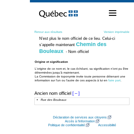
Passer
au
contenu
Retour aux résultats
Version imprimable
N’est plus le nom officiel de ce lieu. Celui-ci
Chemin des
s’appelle maintenant
Bouleaux
- Nom officiel
Origine et signification
L'origine de ce nom et, le cas échéant, sa signification n’ont pu être
déterminées jusqu’à maintenant.
La Commission de toponymie invite toute personne détenant une
information sur l'un ou l'autre de ces aspects à lui en
faire part
.
Ancien nom officiel
[ – ]
Rue des Bouleaux
Déclaration de services aux citoyens
Accès à l’information
Politique de confidentialité
Accessibilité