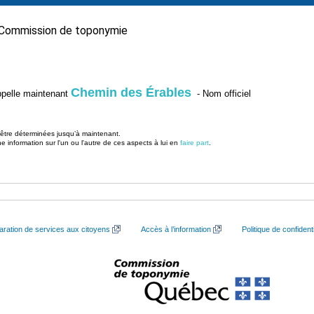
Commission de toponymie
Chemin des Érables
’appelle maintenant
- Nom officiel
u être déterminées jusqu’à maintenant.
information sur l'un ou l'autre de ces aspects à lui en
faire part
.
aration de services aux citoyens
Accès à l’information
Politique de confidenti