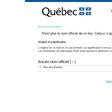
Passer
au
contenu
Retour aux résultats
N’est plus le nom officiel de ce lieu. Celui-ci s
Origine et signification
L'origine de ce nom et, le cas échéant, sa signification n’ont p
La Commission de toponymie invite toute personne détenant une 
Ancien nom officiel
[ – ]
Rue des Érables
Décl