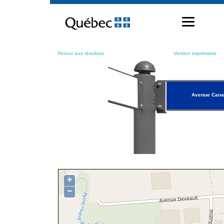
Passer
au
contenu
Retour aux résultats
Version imprimable
Avenue Cana
+
−