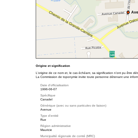
Ave
Origine et signification
L'origine de ce nom et, le cas échéant, sa signification n’ont pu être d
La Commission de toponymie invite toute personne détenant une informat
Date d'officialisation
1996-06-07
Spécifique
Canadel
Générique (avec ou sans particules de liaison)
Avenue
Type d'entité
Rue
Région administrative
Mauricie
Municipalité régionale de comté (MRC)