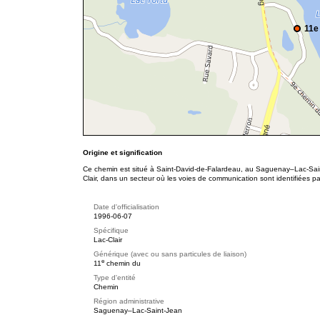
11e
Origine et signification
Ce chemin est situé à Saint-David-de-Falardeau, au Saguenay–Lac-Saint-
Clair, dans un secteur où les voies de communication sont identifiées 
Date d'officialisation
1996-06-07
Spécifique
Lac-Clair
Générique (avec ou sans particules de liaison)
e
11
chemin du
Type d'entité
Chemin
Région administrative
Saguenay–Lac-Saint-Jean