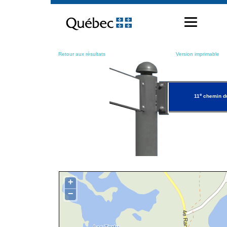
Passer
au
contenu
Retour aux résultats
Version imprimable
e
11
chemin du
+
−