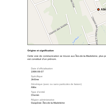
All
Origine et signification
Cette voie de communication se trouve aux Îles-de-la-Madeleine, plus 
est constitué d’un prénom.
Date d'officialisation
1996-06-07
Spécifique
Jérôme
Générique (avec ou sans particules de liaison)
Allée
Type d'entité
Chemin
Région administrative
Gaspésie–Îles-de-la-Madeleine