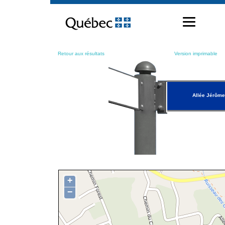
Passer
au
contenu
Retour aux résultats
Version imprimable
Allée Jérôme
+
−