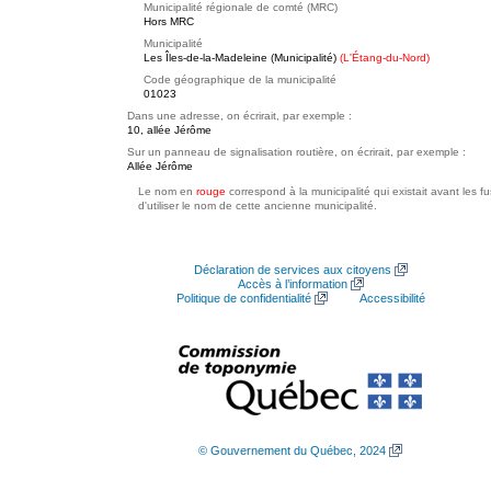
Municipalité régionale de comté (MRC)
Hors MRC
Municipalité
Les Îles-de-la-Madeleine (Municipalité)
(L'Étang-du-Nord)
Code géographique de la municipalité
01023
Dans une adresse, on écrirait, par exemple :
10, allée Jérôme
Sur un panneau de signalisation routière, on écrirait, par exemple :
Allée Jérôme
Le nom en
rouge
correspond à la municipalité qui existait avant les f
d'utiliser le nom de cette ancienne municipalité.
Déclaration de services aux citoyens
Accès à l’information
Politique de confidentialité
Accessibilité
© Gouvernement du Québec, 2024