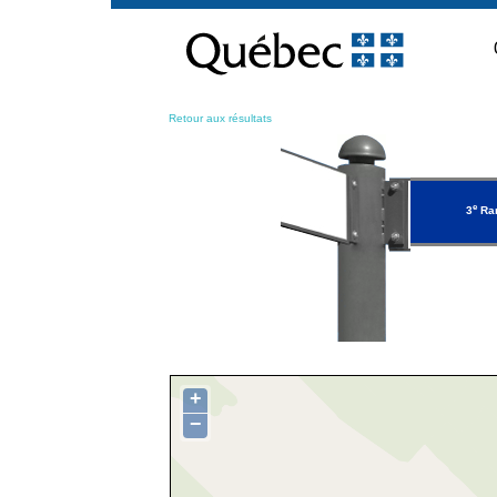
Passer
au
contenu
Retour aux résultats
e
3
Ran
+
−