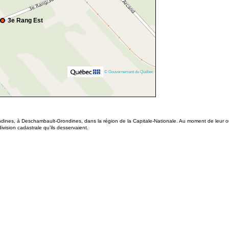
3e Rang Est
© Gouvernement du Québec
ndines, à Deschambault-Grondines, dans la région de la Capitale-Nationale. Au moment de leur o
ision cadastrale qu’ils desservaient.