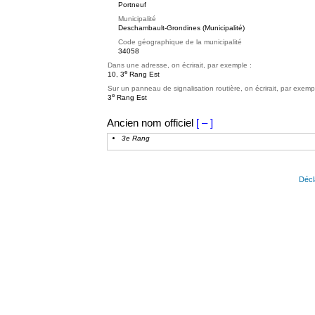
Portneuf
Municipalité
Deschambault-Grondines (Municipalité)
Code géographique de la municipalité
34058
Dans une adresse, on écrirait, par exemple :
e
10, 3
Rang Est
Sur un panneau de signalisation routière, on écrirait, par exemp
e
3
Rang Est
Ancien nom officiel
[ – ]
3e Rang
Décl