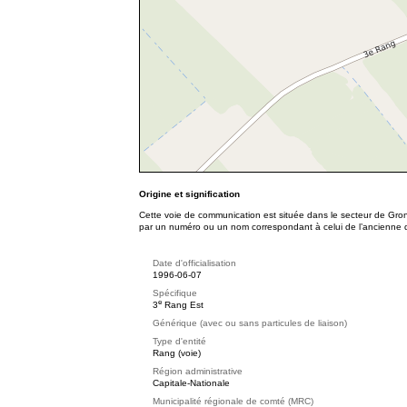
Origine et signification
Cette voie de communication est située dans le secteur de Gro
par un numéro ou un nom correspondant à celui de l’ancienne div
Date d'officialisation
1996-06-07
Spécifique
e
3
Rang Est
Générique (avec ou sans particules de liaison)
Type d'entité
Rang (voie)
Région administrative
Capitale-Nationale
Municipalité régionale de comté (MRC)