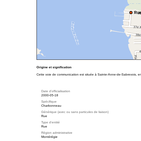
Rue
Origine et signification
Cette voie de communication est située à Sainte-Anne-de-Sabrevois, en
Date d'officialisation
2000-05-18
Spécifique
Charbonneau
Générique (avec ou sans particules de liaison)
Rue
Type d'entité
Rue
Région administrative
Montérégie