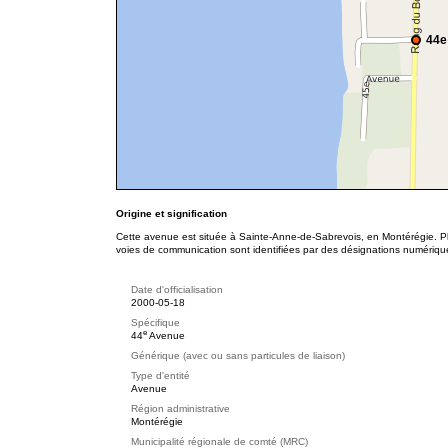
44e
Origine et signification
Cette avenue est située à Sainte-Anne-de-Sabrevois, en Montérégie. Pl
voies de communication sont identifiées par des désignations numériqu
Date d'officialisation
2000-05-18
Spécifique
e
44
Avenue
Générique (avec ou sans particules de liaison)
Type d'entité
Avenue
Région administrative
Montérégie
Municipalité régionale de comté (MRC)