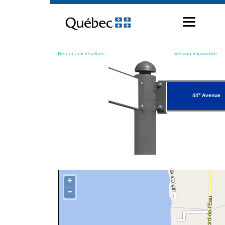
Passer
au
contenu
Retour aux résultats
Version imprimable
e
44
Avenue
+
−