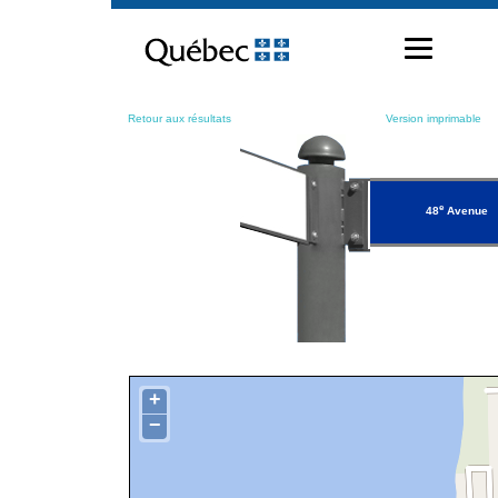
Passer
au
contenu
Retour aux résultats
Version imprimable
e
48
Avenue
+
−