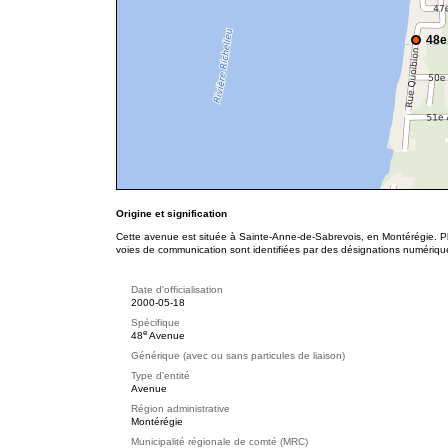
48e
Origine et signification
Cette avenue est située à Sainte-Anne-de-Sabrevois, en Montérégie. Pl
voies de communication sont identifiées par des désignations numériqu
Date d'officialisation
2000-05-18
Spécifique
e
48
Avenue
Générique (avec ou sans particules de liaison)
Type d'entité
Avenue
Région administrative
Montérégie
Municipalité régionale de comté (MRC)