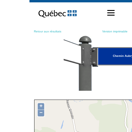
Passer
au
contenu
Retour aux résultats
Version imprimable
Chemin Aubr
+
−