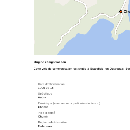
Che
Origine et signification
Cette voie de communication est située à Gracefield, en Outaouais. Son
Date d'officialisation
1996-08-16
Spécifique
Aubry
Générique (avec ou sans particules de liaison)
Chemin
Type d'entité
Chemin
Région administrative
Outaouais