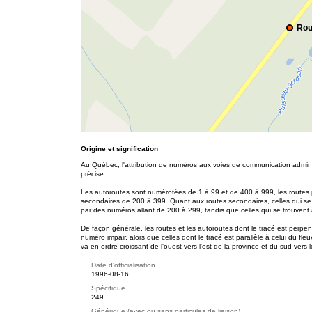
Rou
Origine et signification
Au Québec, l'attribution de numéros aux voies de communication adminis
précise.
Les autoroutes sont numérotées de 1 à 99 et de 400 à 999, les routes p
secondaires de 200 à 399. Quant aux routes secondaires, celles qui se
par des numéros allant de 200 à 299, tandis que celles qui se trouvent
De façon générale, les routes et les autoroutes dont le tracé est perpe
numéro impair, alors que celles dont le tracé est parallèle à celui du f
va en ordre croissant de l'ouest vers l'est de la province et du sud vers 
Date d'officialisation
1996-08-16
Spécifique
249
Générique (avec ou sans particules de liaison)