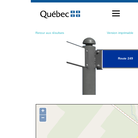
Passer
au
contenu
Retour aux résultats
Version imprimable
Route 249
+
−