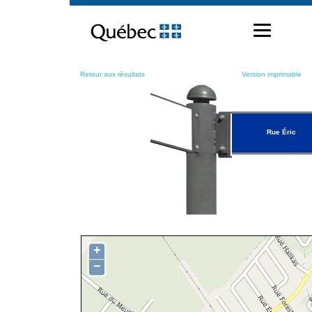
Passer
au
contenu
Retour aux résultats
Version imprimable
Rue Éric
+
−