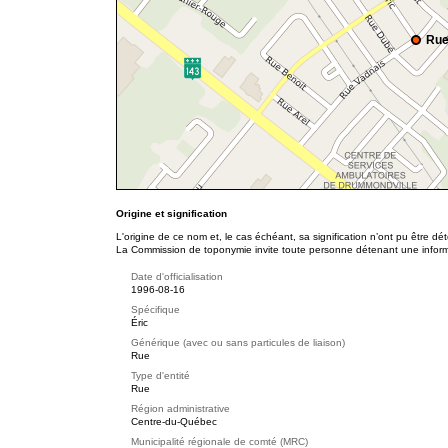
Rue
Origine et signification
L'origine de ce nom et, le cas échéant, sa signification n’ont pu être d
La Commission de toponymie invite toute personne détenant une informat
Date d'officialisation
1996-08-16
Spécifique
Éric
Générique (avec ou sans particules de liaison)
Rue
Type d'entité
Rue
Région administrative
Centre-du-Québec
Municipalité régionale de comté (MRC)