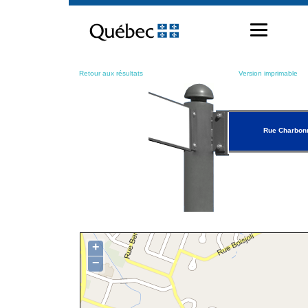
Passer
au
contenu
Retour aux résultats
Version imprimable
Rue Charbon
+
−