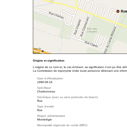
Rue
Origine et signification
L'origine de ce nom et, le cas échéant, sa signification n’ont pu être d
La Commission de toponymie invite toute personne détenant une informat
Date d'officialisation
1996-08-16
Spécifique
Charbonneau
Générique (avec ou sans particules de liaison)
Rue
Type d'entité
Rue
Région administrative
Montérégie
Municipalité régionale de comté (MRC)