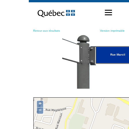
Passer
au
contenu
Retour aux résultats
Version imprimable
Rue Marcil
+
−