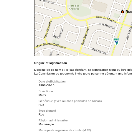
Rue
Origine et signification
L'origine de ce nom et, le cas échéant, sa signification n’ont pu être d
La Commission de toponymie invite toute personne détenant une informat
Date d'officialisation
1996-08-16
Spécifique
Marcil
Générique (avec ou sans particules de liaison)
Rue
Type d'entité
Rue
Région administrative
Montérégie
Municipalité régionale de comté (MRC)