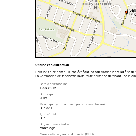
Sai
La g
Origine et signification
L'origine de ce nom et, le cas échéant, sa signification n’ont pu être d
La Commission de toponymie invite toute personne détenant une informat
Date d'officialisation
1996-08-16
Spécifique
Œillet
Générique (avec ou sans particules de liaison)
Rue de l'
Type d'entité
Rue
Région administrative
Montérégie
Municipalité régionale de comté (MRC)