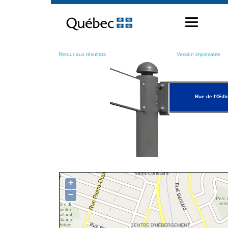
Passer
au
contenu
Retour aux résultats
Version imprimable
Rue de l'Œill
+
−