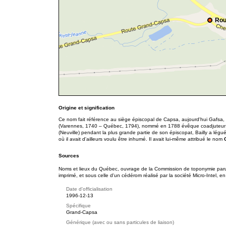
Rou
Origine et signification
Ce nom fait référence au siège épiscopal de Capsa, aujourd'hui Gafsa, e
(Varennes, 1740 – Québec, 1794), nommé en 1788 évêque coadjuteur 
(Neuville) pendant la plus grande partie de son épiscopat, Bailly a lég
où il avait d'ailleurs voulu être inhumé. Il avait lui-même attribué le nom
Sources
Noms et lieux du Québec, ouvrage de la Commission de toponymie paru e
imprimé, et sous celle d'un cédérom réalisé par la société Micro-Intel, en
Date d'officialisation
1996-12-13
Spécifique
Grand-Capsa
Générique (avec ou sans particules de liaison)