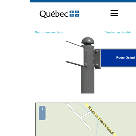
Passer
au
contenu
Retour aux résultats
Version imprimable
Route Grand
+
−