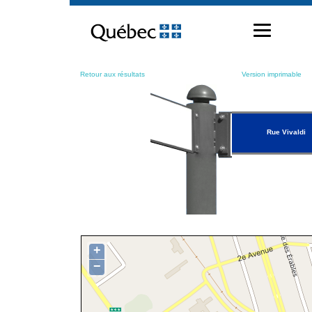
Passer
au
contenu
Retour aux résultats
Version imprimable
Rue Vivaldi
+
−