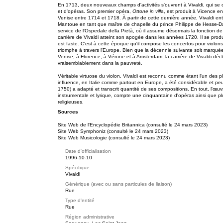
En 1713, deux nouveaux champs d'activités s'ouvrent à Vivaldi, qui se
et d'opéras. Son premier opéra,
Ottone in villa
, est produit à Vicence en 
Venise entre 1714 et 1718. À partir de cette dernière année, Vivaldi e
Mantoue en tant que maître de chapelle du prince Philippe de Hesse-D
service de l'Ospedale della Pietà, où il assume désormais la fonction de
carrière de Vivaldi atteint son apogée dans les années 1720. Il se prod
est faste. C'est à cette époque qu'il compose les concertos pour violons
triomphe à travers l'Europe. Bien que la décennie suivante soit marqué
Venise, à Florence, à Vérone et à Amsterdam, la carrière de Vivaldi déc
vraisemblablement dans la pauvreté.
Véritable virtuose du violon, Vivaldi est reconnu comme étant l'un des 
influence, en Italie comme partout en Europe, a été considérable et p
1750) a adapté et transcrit quantité de ses compositions. En tout, l'œuv
instrumentale et lyrique, compte une cinquantaine d'opéras ainsi que p
religieuses.
Sources
Site Web de l'Encyclopédie Britannica (consulté le 24 mars 2023)
Site Web Symphoniz (consulté le 24 mars 2023)
Site Web Musicologie (consulté le 24 mars 2023)
Date d'officialisation
1996-10-10
Spécifique
Vivaldi
Générique (avec ou sans particules de liaison)
Rue
Type d'entité
Rue
Région administrative