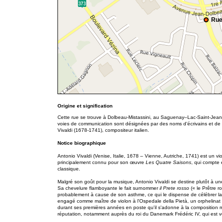
Rue
Origine et signification
Cette rue se trouve à Dolbeau-Mistassini, au Saguenay–Lac-Saint-Jean. 
voies de communication sont désignées par des noms d'écrivains et de 
Vivaldi (1678-1741), compositeur italien.
Notice biographique
Antonio Vivaldi (Venise, Italie, 1678 – Vienne, Autriche, 1741) est un vi
principalement connu pour son œuvre
Les Quatre Saisons
, qui compte 
classique.
Malgré son goût pour la musique, Antonio Vivaldi se destine plutôt à une
Sa chevelure flamboyante le fait surnommer
il Prete rosso
(« le Prêtre r
probablement à cause de son asthme, ce qui le dispense de célébrer l
engagé comme maître de violon à l'Ospedale della Pietà, un orphelinat e
durant ses premières années en poste qu'il s'adonne à la composition m
réputation, notamment auprès du roi du Danemark Frédéric IV, qui est v