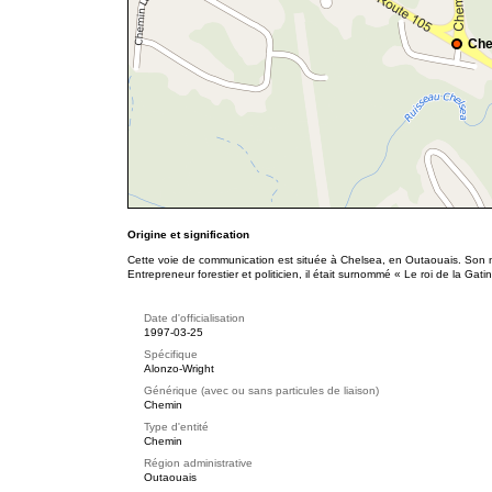
Che
Origine et signification
Cette voie de communication est située à Chelsea, en Outaouais. Son n
Entrepreneur forestier et politicien, il était surnommé « Le roi de la Gati
Date d'officialisation
1997-03-25
Spécifique
Alonzo-Wright
Générique (avec ou sans particules de liaison)
Chemin
Type d'entité
Chemin
Région administrative
Outaouais