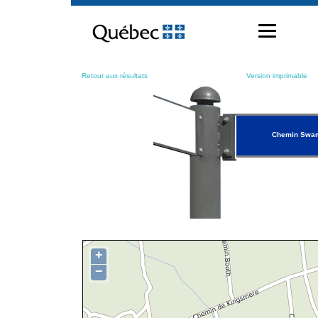
Passer
au
contenu
Retour aux résultats
Version imprimable
Chemin Swa
+
−