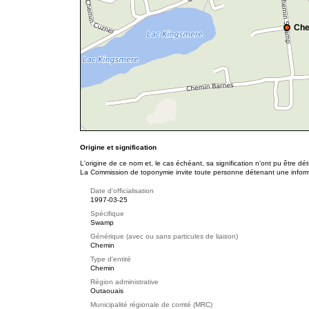
Ch
Origine et signification
L'origine de ce nom et, le cas échéant, sa signification n’ont pu être d
La Commission de toponymie invite toute personne détenant une informat
Date d'officialisation
1997-03-25
Spécifique
Swamp
Générique (avec ou sans particules de liaison)
Chemin
Type d'entité
Chemin
Région administrative
Outaouais
Municipalité régionale de comté (MRC)