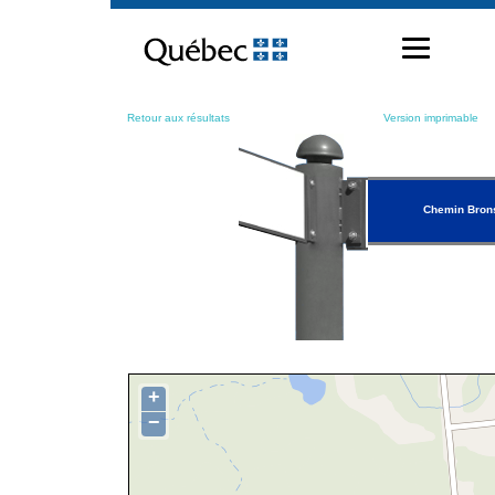
Passer
au
contenu
Retour aux résultats
Version imprimable
Chemin Bron
+
−