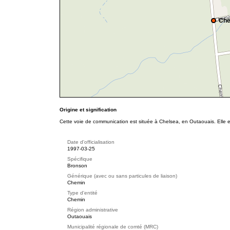
Che
Origine et signification
Cette voie de communication est située à Chelsea, en Outaouais. Elle 
Date d'officialisation
1997-03-25
Spécifique
Bronson
Générique (avec ou sans particules de liaison)
Chemin
Type d'entité
Chemin
Région administrative
Outaouais
Municipalité régionale de comté (MRC)