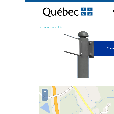
Passer
au
contenu
Retour aux résultats
Chem
+
−