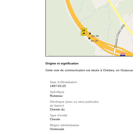
Origine et signification
Cette voie de communication est située à Chelsea, en Outaouai
Date d'officialisation
1997-03-25
Spécifique
Ruisseau
Générique (avec ou sans particules
de liaison)
Chemin du
Type d'entité
Chemin
Région administrative
Outaouais