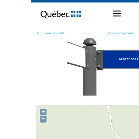
Passer
au
contenu
Retour aux résultats
Version imprimable
Sentier des 
+
−