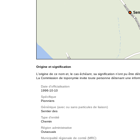
Sen
Origine et signification
L'origine de ce nom et, le cas échéant, sa signification n’ont pu être d
La Commission de toponymie invite toute personne détenant une informat
Date d'officialisation
1996-10-10
Spécifique
Pionniers
Générique (avec ou sans particules de liaison)
Sentier des
Type d'entité
Chemin
Région administrative
Outaouais
Municipalité régionale de comté (MRC)