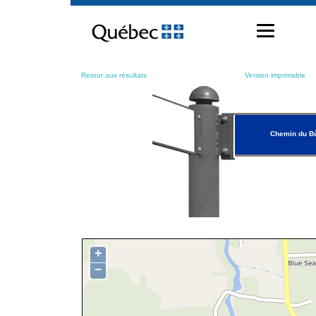
Passer
au
contenu
Retour aux résultats
Version imprimable
Chemin du B
+
−