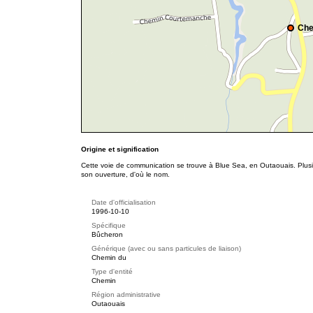
Che
Origine et signification
Cette voie de communication se trouve à Blue Sea, en Outaouais. Plusie
son ouverture, d'où le nom.
Date d'officialisation
1996-10-10
Spécifique
Bûcheron
Générique (avec ou sans particules de liaison)
Chemin du
Type d'entité
Chemin
Région administrative
Outaouais