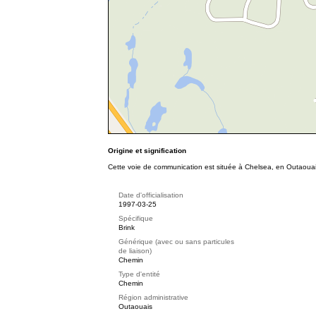
Origine et signification
Cette voie de communication est située à Chelsea, en Outaouais
Date d'officialisation
1997-03-25
Spécifique
Brink
Générique (avec ou sans particules
de liaison)
Chemin
Type d'entité
Chemin
Région administrative
Outaouais