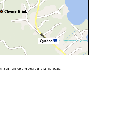
Chemin Brink
© Gouvernement du Québec
. Son nom reprend celui d'une famille locale.