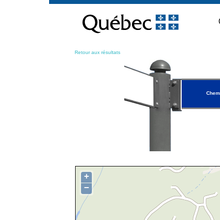
Passer
au
contenu
Retour aux résultats
Chemi
+
−