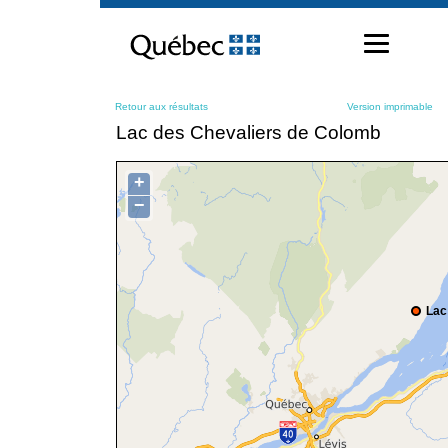
Passer
au
contenu
Retour aux résultats
Version imprimable
Lac des Chevaliers de Colomb
+
−
Lac