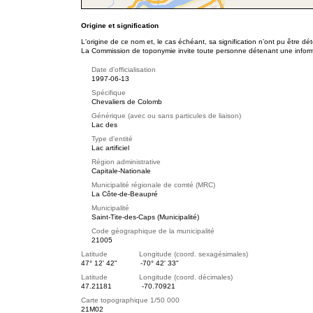
Origine et signification
L'origine de ce nom et, le cas échéant, sa signification n’ont pu être d
La Commission de toponymie invite toute personne détenant une informat
Date d'officialisation
1997-06-13
Spécifique
Chevaliers de Colomb
Générique (avec ou sans particules de liaison)
Lac des
Type d'entité
Lac artificiel
Région administrative
Capitale-Nationale
Municipalité régionale de comté (MRC)
La Côte-de-Beaupré
Municipalité
Saint-Tite-des-Caps (Municipalité)
Code géographique de la municipalité
21005
Latitude Longitude (coord. sexagésimales)
47° 12' 42"
-70° 42' 33"
Latitude Longitude (coord. décimales)
47.21181
-70.70921
Carte topographique 1/50 000
21M02