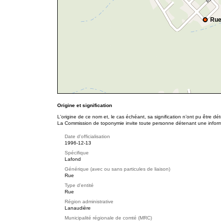
Rue
Origine et signification
L'origine de ce nom et, le cas échéant, sa signification n’ont pu être d
La Commission de toponymie invite toute personne détenant une informat
Date d'officialisation
1996-12-13
Spécifique
Lafond
Générique (avec ou sans particules de liaison)
Rue
Type d'entité
Rue
Région administrative
Lanaudière
Municipalité régionale de comté (MRC)