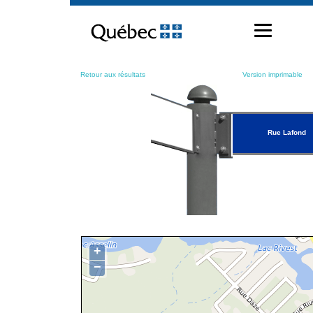
Passer
au
contenu
Retour aux résultats
Version imprimable
Rue Lafond
+
−