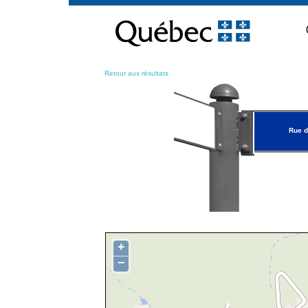
Passer
au
contenu
Retour aux résultats
Rue d
+
−