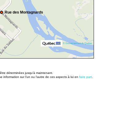
Rue des Montagnards
© Gouvernement du Québec
u être déterminées jusqu’à maintenant.
information sur l'un ou l'autre de ces aspects à lui en
faire part
.