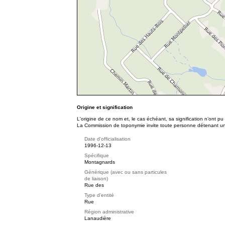
Origine et signification
L'origine de ce nom et, le cas échéant, sa signification n’ont p
La Commission de toponymie invite toute personne détenant une 
Date d'officialisation
1996-12-13
Spécifique
Montagnards
Générique (avec ou sans particules
de liaison)
Rue des
Type d'entité
Rue
Région administrative
Lanaudière