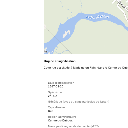
Origine et signification
Cette rue est située à Maddington Falls, dans le Centre-du-Qué
Date d'officialisation
1997-03-25
Spécifique
e
2
Rue
Générique (avec ou sans particules de liaison)
Type d'entité
Rue
Région administrative
Centre-du-Québec
Municipalité régionale de comté (MRC)