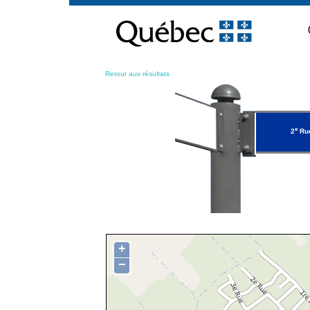
Passer
au
contenu
Retour aux résultats
e
2
Ru
+
−