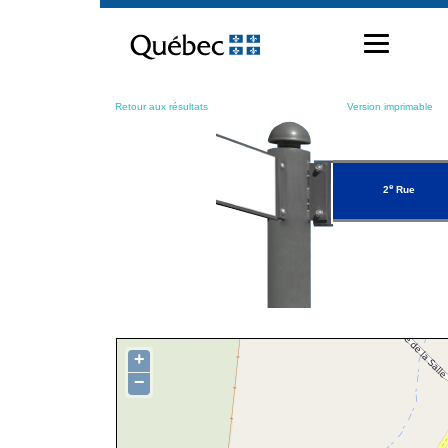
Passer
au
contenu
Retour aux résultats
Version imprimable
e
2
Rue
+
−