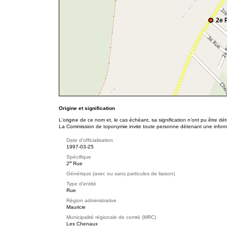
2e 
Origine et signification
L'origine de ce nom et, le cas échéant, sa signification n’ont pu être d
La Commission de toponymie invite toute personne détenant une informat
Date d'officialisation
1997-03-25
Spécifique
e
2
Rue
Générique (avec ou sans particules de liaison)
Type d'entité
Rue
Région administrative
Mauricie
Municipalité régionale de comté (MRC)
Les Chenaux