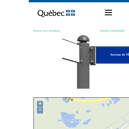
Passer
au
contenu
Retour aux résultats
Version imprimable
Avenue de l'
+
−