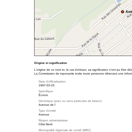
Ave
Origine et signification
L'origine de ce nom et, le cas échéant, sa signification n’ont pu être d
La Commission de toponymie invite toute personne détenant une informat
Date d'officialisation
1997-03-25
Spécifique
Écorce
Générique (avec ou sans particules de liaison)
Avenue de l'
Type d'entité
Avenue
Région administrative
Côte-Nord
Municipalité régionale de comté (MRC)