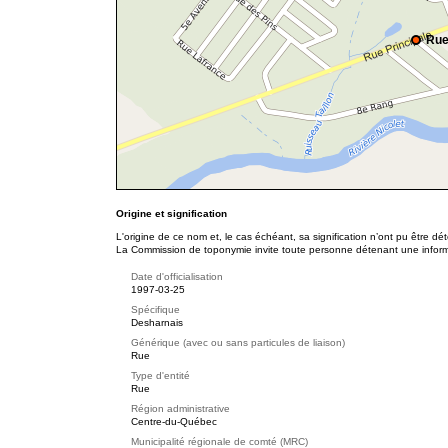
Rue
Origine et signification
L'origine de ce nom et, le cas échéant, sa signification n’ont pu être d
La Commission de toponymie invite toute personne détenant une informat
Date d'officialisation
1997-03-25
Spécifique
Desharnais
Générique (avec ou sans particules de liaison)
Rue
Type d'entité
Rue
Région administrative
Centre-du-Québec
Municipalité régionale de comté (MRC)