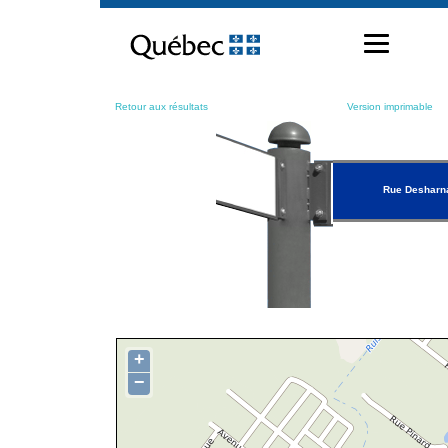
Passer
au
contenu
Retour aux résultats
Version imprimable
Rue Desharn
+
−