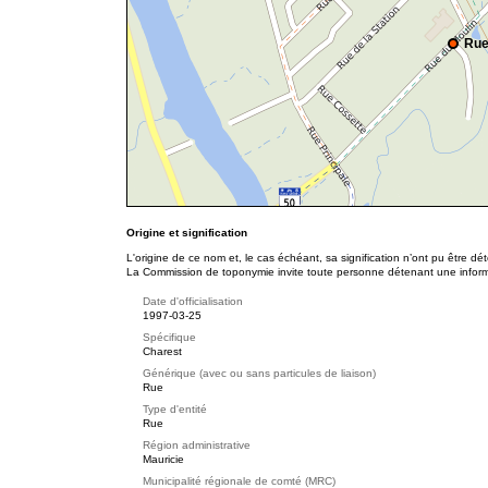
Rue
Origine et signification
L'origine de ce nom et, le cas échéant, sa signification n’ont pu être d
La Commission de toponymie invite toute personne détenant une informat
Date d'officialisation
1997-03-25
Spécifique
Charest
Générique (avec ou sans particules de liaison)
Rue
Type d'entité
Rue
Région administrative
Mauricie
Municipalité régionale de comté (MRC)