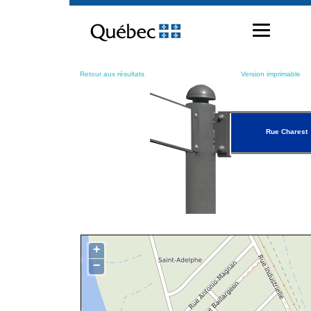
Passer
au
contenu
Retour aux résultats
Version imprimable
Rue Charest
+
−